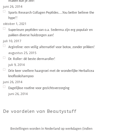
maken kun je zelf!
juni 26, 2014
Sports Research Collagen Peptides…..You better believe the
hype!!
oktober 1, 2021
Superieure peptiden van o.a. Sederma zijn erg populair en
pakken diverse huidzorgen aan!
juli 10, 2017
Argireline: een veilig alternatief voor botox, zonder prikken!
augustus 25, 2015
Dr. Roller: dé beste dermaroller!
juli 9, 2014
Drie keer snellere haargroei met de wonderlijke Herbalicea
knoflookshampoo
juni 26, 2014
Dagelijkse routine voor gezichtsverzorging
juni 26, 2014
De voordelen van Beautystuff
Bestellingen worden in Nederland op werkdagen (indien