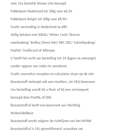
voor 15u besteld) binnen 24u bezorgd
Pakketpost Nederland tot 30kg voor €6,50
Pakketpost België tot 30kg voor €8,90--
Gratis verzending in Nederland va €80
Veilig betalen met IDEAL/ Mister Cash/ Directe
overboeking/ Belfius Direct Net/ KBC CBC/ Sofortbanking/
PayPal/ Creditcard of Afterpay
U heeft het recht uw bestelling tot 14 dagen na ontvangst
zonder opgave van reden te annuleren
Gratis cosmetica recepten en calculator staan op de site
Beautystuff verkoopt ook aan resellers, zie FAQ bovenaan
Uw bestelling wordt bij u thuis of bij een servivepunt
bezorgd door PostNL of DHL
Beautystuff.nl heeft een keurmerk van Stichting
Webwinkelkeur
Beautystuff werkt volgens de richtlijnen van het NVWA
Beautystuff.nl is SSL-gecertificeerd, waardoor uw