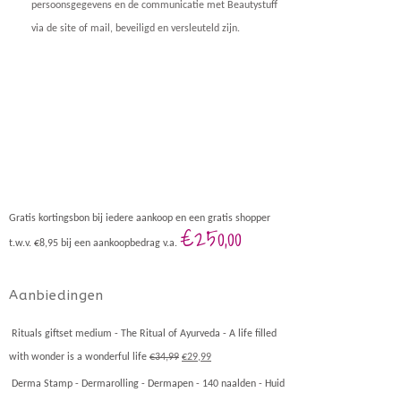
persoonsgegevens en de communicatie met Beautystuff
via de site of mail, beveiligd en versleuteld zijn.
Gratis kortingsbon bij iedere aankoop en een gratis shopper
€250,00
t.w.v. €8,95 bij een aankoopbedrag v.a.
Aanbiedingen
Rituals giftset medium - The Ritual of Ayurveda - A life filled
with wonder is a wonderful life
€
34,99
€
29,99
Derma Stamp - Dermarolling - Dermapen - 140 naalden - Huid