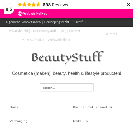
×
898
Reviews
8,5
Algemene Voorwaarden
Herroepingsrecht
Klacht?
Privacybeleid
Over BeautyStuff
FAQ
Contact
0 Items
MIJN ACCOUNT
Webwinkelkeur
BeautyStuff
Cosmetica (maken), beauty, health & lifestyle producten!
Zoeken...
Home
Doe-het-zelf cosmetica
Verzorging
Make-up