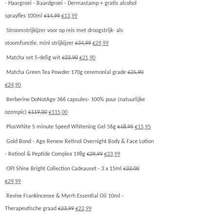
- Haargroei - Baardgroei - Dermastamp + gratis alcohol
sprayfles 100ml
€
14,99
€
13,99
Stroomstrijkijzer voor op reis met droogstrijk- als
stoomfunctie, mini strijkijzer
€
34,99
€
29,99
Matcha set 5-delig wit
€
23,90
€
21,90
Matcha Green Tea Powder 170g ceremonial grade
€
25,90
€
24,90
Berberine DoNotAge 366 capsules- 100% puur (natuurlijke
ozempic)
€
119,00
€
115,00
PlusWhite 5 minute Speed Whitening Gel 56g
€
18,95
€
15,95
Gold Bond - Age Renew Retinol Overnight Body & Face Lotion
- Retinol & Peptide Complex 198g
€
29,99
€
23,99
OPI Shine Bright Collection Cadeauset - 3 x 15ml
€
32,00
€
29,99
Revive Frankincense & Myrrh Essential Oil 10ml -
Therapeutische graad
€
23,99
€
22,99